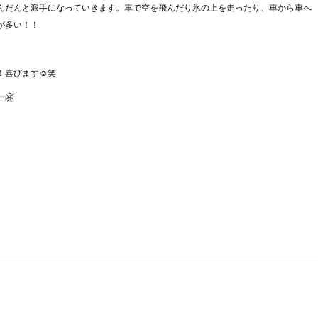
んだんと派手になっていきます。車で空を飛んだり氷の上を走ったり、車から車へ
が多い！！
！喜びます☺笑
🤗