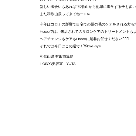
新しい出会いもあれば↑和歌山から他県に進学する子も多いの
また和歌山戻って来てねー✨☺️
今年はコロナの影響で自宅での髪の毛のケアをされる方も
Hosooでは、来店されてのサロンケアのトリートメント
ヘアチェンジもケアもHosooに是非お任せください🙇‍♂️✨
それでは今日はこの辺で！👋bye-bye
和歌山県 有田市箕島
HOSOO美容室 YUTA