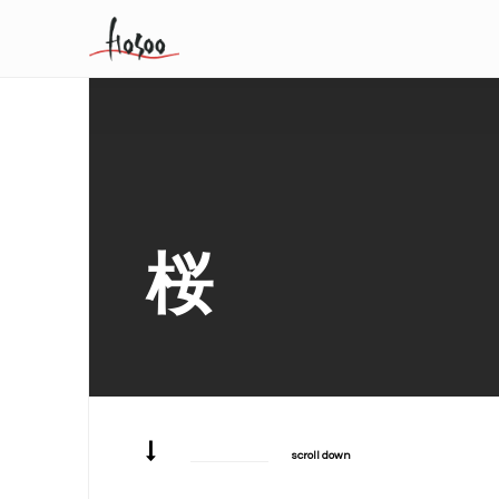
桜
scroll down